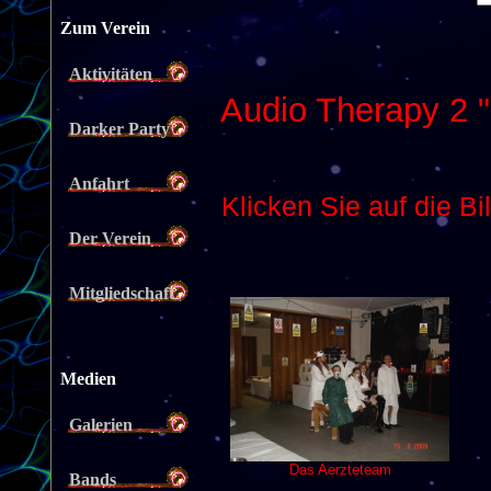
Zum Verein
Aktivitäten
Darker Party
Anfahrt
Der Verein
Mitgliedschaft
Medien
Galerien
Bands