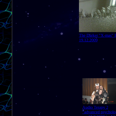
The Darker "X-mas" P
19.12.2009
Audio Terapy 2
"advanced psycholo