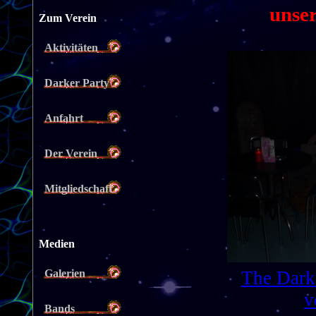
unser
Zum Verein
Aktivitäten
Darker Party
Anfahrt
Der Verein
Mitgliedschaft
Medien
The Darke
Galerien
v
Bands