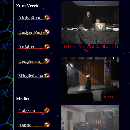
Zum Verein
Aktivitäten
Darker Party
Anfahrt
Der Verein
Mitgliedschaft
Medien
Galerien
Bands