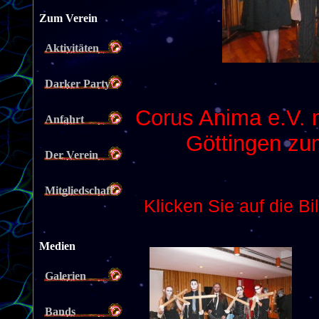
Zum Verein
Aktivitäten
Darker Party
Anfahrt
Der Verein
Mitgliedschaft
Medien
Galerien
Bands